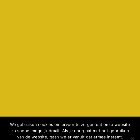
We gebruiken cookies om ervoor te zorgen dat onze website
zo soepel mogelijk draait. Als je doorgaat met het gebruiken
© 2026 kamperenbijdeboer.nl -
privacyverklaring & cookie
van de website, gaan we er vanuit dat ermee instemt.