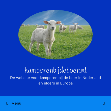
Ga
naar
de
inhoud
kamperenbijdeboer.nl
Dé website voor kamperen bij de boer in Nederland
en elders in Europa
Menu