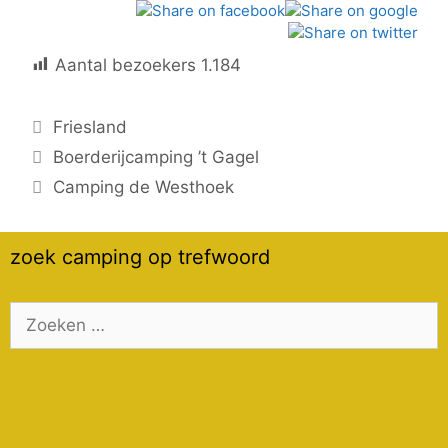
Aantal bezoekers
1.184
Categorieën
Friesland
Boerderijcamping ’t Gagel
Camping de Westhoek
zoek camping op trefwoord
Zoek
naar: