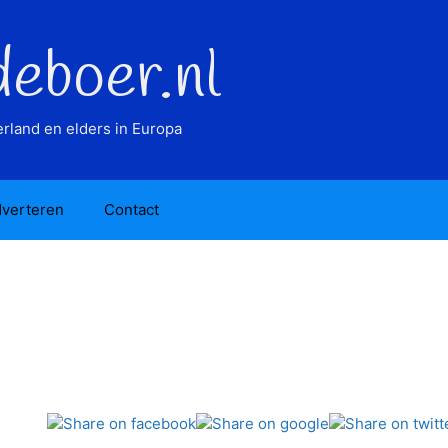
deboer.nl
rland en elders in Europa
verteren
Contact