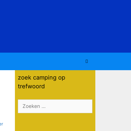
zoek camping op
trefwoord
Zoek
naar: