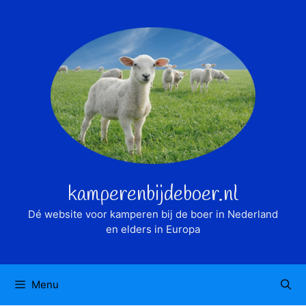
Ga
naar
de
inhoud
kamperenbijdeboer.nl
Dé website voor kamperen bij de boer in Nederland
en elders in Europa
Menu