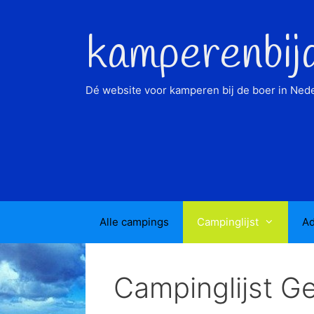
Ga
naar
kamperenbij
de
inhoud
Dé website voor kamperen bij de boer in Nede
Alle campings
Campinglijst
Ad
Campinglijst G