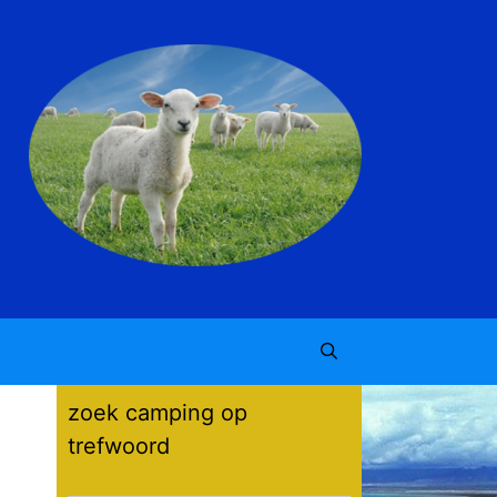
zoek camping op
trefwoord