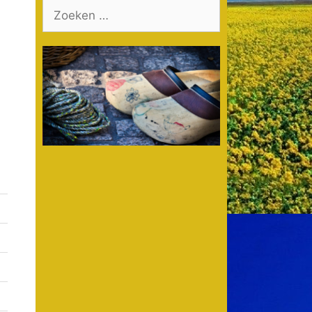
Zoek
naar: