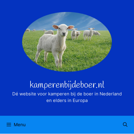
Ga
naar
de
inhoud
kamperenbijdeboer.nl
Dé website voor kamperen bij de boer in Nederland
en elders in Europa
Menu