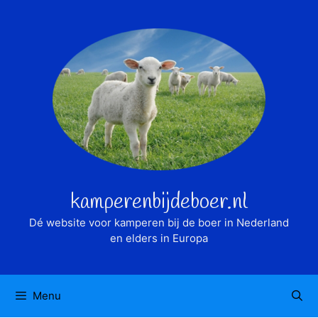
Ga
naar
de
inhoud
kamperenbijdeboer.nl
Dé website voor kamperen bij de boer in Nederland
en elders in Europa
Menu