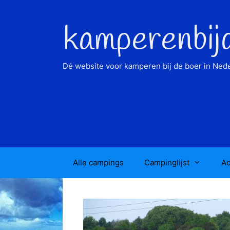
Ga
naar
kamperenbij
de
inhoud
Dé website voor kamperen bij de boer in Nede
Alle campings
Campinglijst
Ad