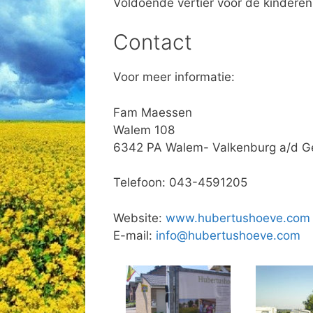
Voldoende vertier voor de kinderen
Contact
Voor meer informatie:
Fam Maessen
Walem 108
6342 PA Walem- Valkenburg a/d G
Telefoon: 043-4591205
Website:
www.hubertushoeve.com
E-mail:
info@hubertushoeve.com