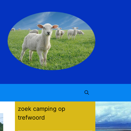
zoek camping op
trefwoord