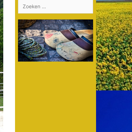
Zoek
naar: