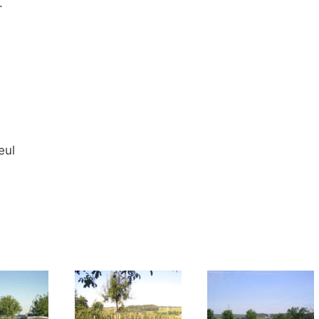
.
eul