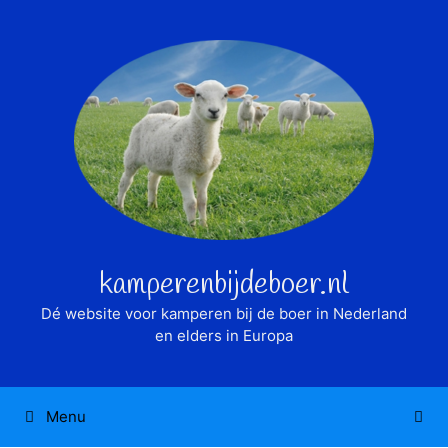
Ga
naar
de
inhoud
kamperenbijdeboer.nl
Dé website voor kamperen bij de boer in Nederland
en elders in Europa
Menu