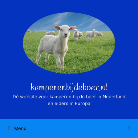
Ga
naar
de
inhoud
kamperenbijdeboer.nl
Dé website voor kamperen bij de boer in Nederland
en elders in Europa
Menu