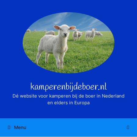
Ga
naar
de
inhoud
kamperenbijdeboer.nl
Dé website voor kamperen bij de boer in Nederland
en elders in Europa
Menu