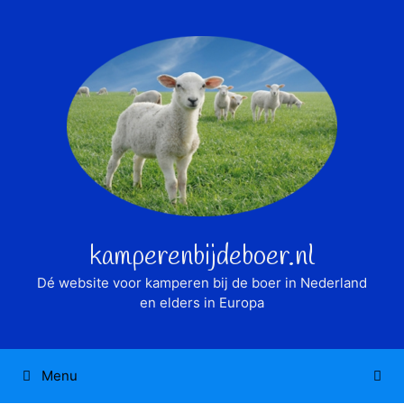
Ga
naar
de
inhoud
kamperenbijdeboer.nl
Dé website voor kamperen bij de boer in Nederland
en elders in Europa
Menu