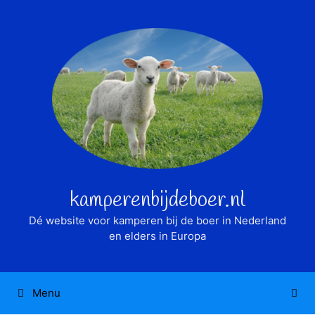
Ga
naar
de
inhoud
kamperenbijdeboer.nl
Dé website voor kamperen bij de boer in Nederland
en elders in Europa
Menu