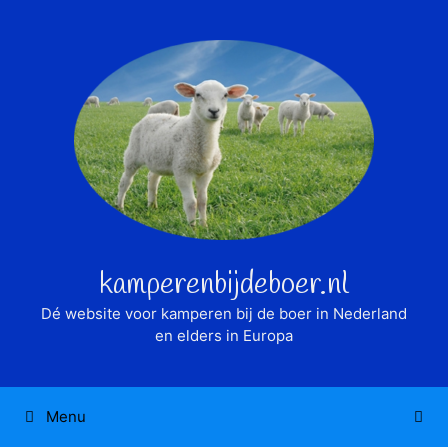
Ga
naar
de
inhoud
kamperenbijdeboer.nl
Dé website voor kamperen bij de boer in Nederland
en elders in Europa
Menu