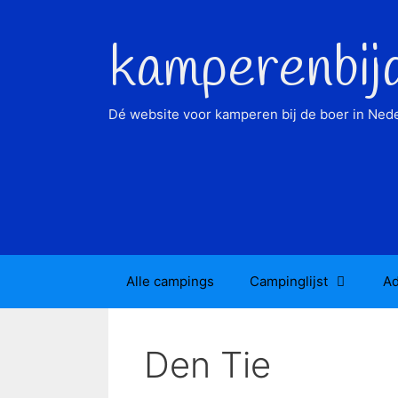
Ga
naar
kamperenbij
de
inhoud
Dé website voor kamperen bij de boer in Nede
Alle campings
Campinglijst
Ad
Den Tie