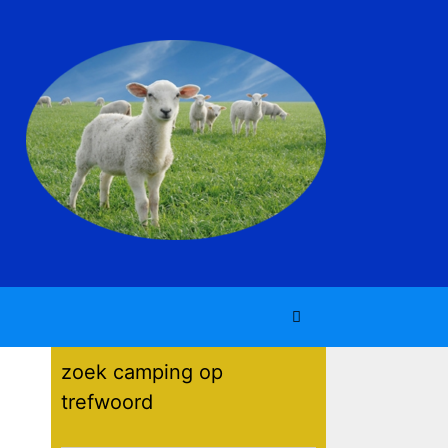
zoek camping op
trefwoord