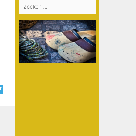
Zoek
naar: