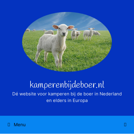
Ga
naar
de
inhoud
kamperenbijdeboer.nl
Dé website voor kamperen bij de boer in Nederland
en elders in Europa
Menu