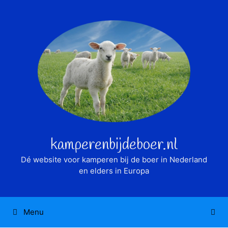
Ga
naar
de
inhoud
kamperenbijdeboer.nl
Dé website voor kamperen bij de boer in Nederland
en elders in Europa
Menu