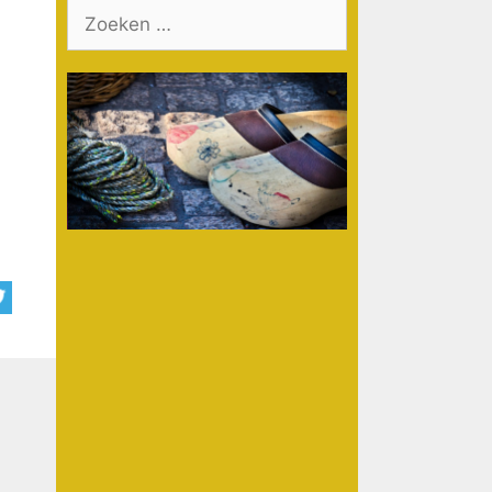
Zoek
naar: