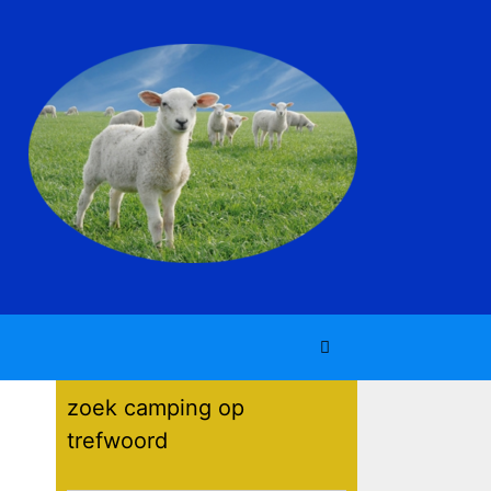
zoek camping op
trefwoord