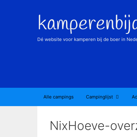
Ga
naar
kamperenbij
de
inhoud
Dé website voor kamperen bij de boer in Nede
Alle campings
Campinglijst
Ad
NixHoeve-over