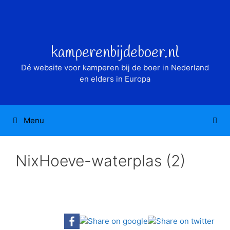
Ga
naar
de
inhoud
kamperenbijdeboer.nl
Dé website voor kamperen bij de boer in Nederland
en elders in Europa
Menu
NixHoeve-waterplas (2)