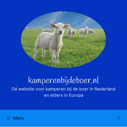
Ga
naar
de
inhoud
kamperenbijdeboer.nl
Dé website voor kamperen bij de boer in Nederland
en elders in Europa
Menu