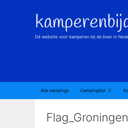
Ga
naar
kamperenbij
de
inhoud
Dé website voor kamperen bij de boer in Nede
Alle campings
Campinglijst
Ad
Flag_Groningen