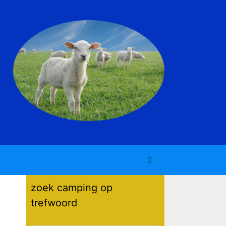
zoek camping op
trefwoord