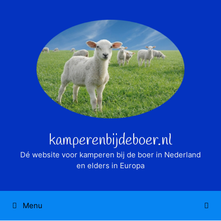
Ga
naar
de
inhoud
kamperenbijdeboer.nl
Dé website voor kamperen bij de boer in Nederland
en elders in Europa
Menu