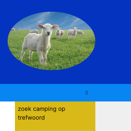
zoek camping op
trefwoord