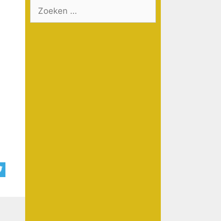
Zoek
naar: