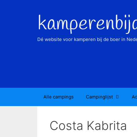
Ga
naar
kamperenbij
de
inhoud
Dé website voor kamperen bij de boer in Nede
Alle campings
Campinglijst
Ad
Costa Kabrita