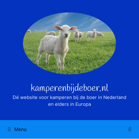
Ga
naar
de
inhoud
kamperenbijdeboer.nl
Dé website voor kamperen bij de boer in Nederland
en elders in Europa
Menu