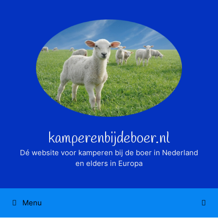
Ga
naar
de
inhoud
kamperenbijdeboer.nl
Dé website voor kamperen bij de boer in Nederland
en elders in Europa
Menu