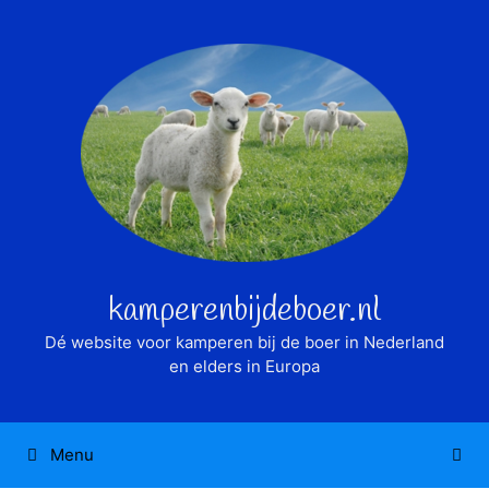
Ga
naar
de
inhoud
kamperenbijdeboer.nl
Dé website voor kamperen bij de boer in Nederland
en elders in Europa
Menu