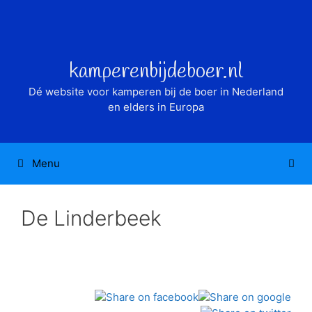
Ga
naar
de
inhoud
kamperenbijdeboer.nl
Dé website voor kamperen bij de boer in Nederland
en elders in Europa
Menu
De Linderbeek