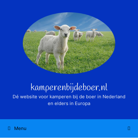
Ga
naar
de
inhoud
kamperenbijdeboer.nl
Dé website voor kamperen bij de boer in Nederland
en elders in Europa
Menu