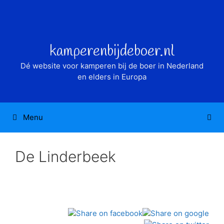
Ga
naar
de
inhoud
kamperenbijdeboer.nl
Dé website voor kamperen bij de boer in Nederland
en elders in Europa
Menu
De Linderbeek