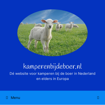
Ga
naar
de
inhoud
kamperenbijdeboer.nl
Dé website voor kamperen bij de boer in Nederland
en elders in Europa
Menu