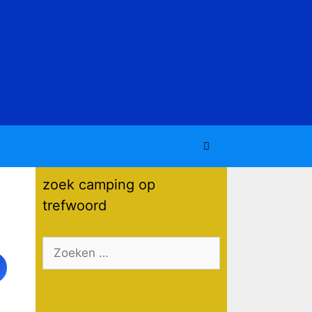
zoek camping op
trefwoord
Zoek
naar: