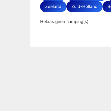
Zeeland
Zuid-Holland
B
Helaas geen camping(s)