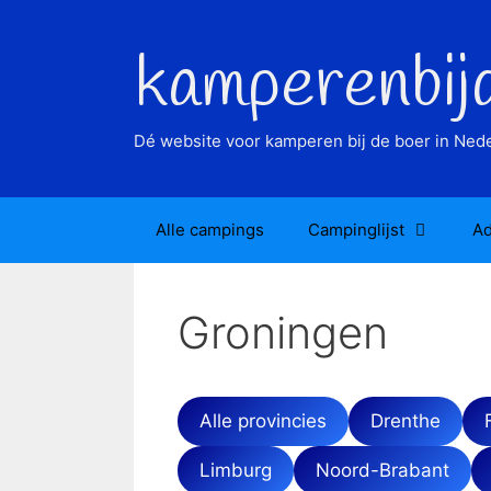
Ga
naar
kamperenbij
de
inhoud
Dé website voor kamperen bij de boer in Nede
Alle campings
Campinglijst
Ad
Groningen
Alle provincies
Drenthe
Limburg
Noord-Brabant