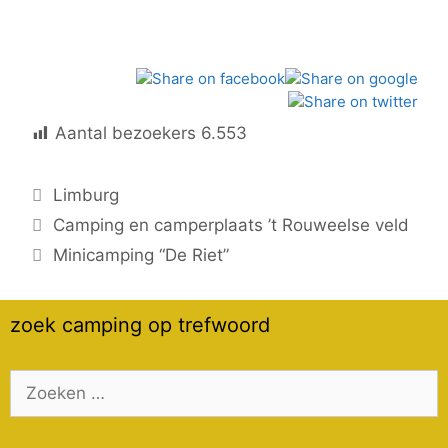
Aantal bezoekers
6.553
Categorieën
Limburg
Camping en camperplaats ’t Rouweelse veld
Minicamping “De Riet”
zoek camping op trefwoord
Zoek
naar: