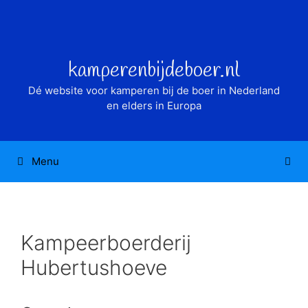
Ga
naar
de
inhoud
kamperenbijdeboer.nl
Dé website voor kamperen bij de boer in Nederland
en elders in Europa
Menu
Kampeerboerderij
Hubertushoeve