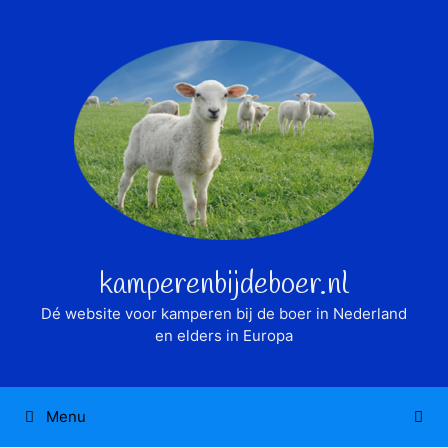
Ga
naar
de
inhoud
kamperenbijdeboer.nl
Dé website voor kamperen bij de boer in Nederland
en elders in Europa
Menu