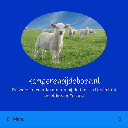
Ga
naar
de
inhoud
kamperenbijdeboer.nl
Dé website voor kamperen bij de boer in Nederland
en elders in Europa
Menu