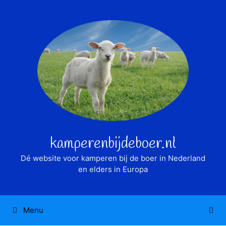
Ga
naar
de
inhoud
kamperenbijdeboer.nl
Dé website voor kamperen bij de boer in Nederland
en elders in Europa
Menu