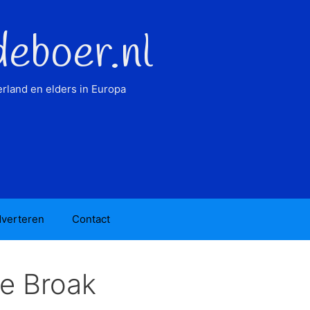
deboer.nl
rland en elders in Europa
verteren
Contact
e Broak