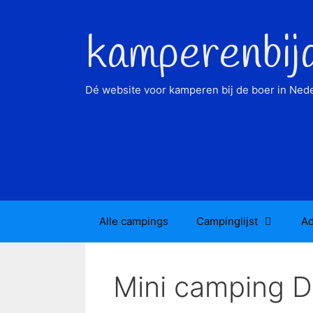
Ga
naar
kamperenbij
de
inhoud
Dé website voor kamperen bij de boer in Nede
Alle campings
Campinglijst
Ad
Mini camping D