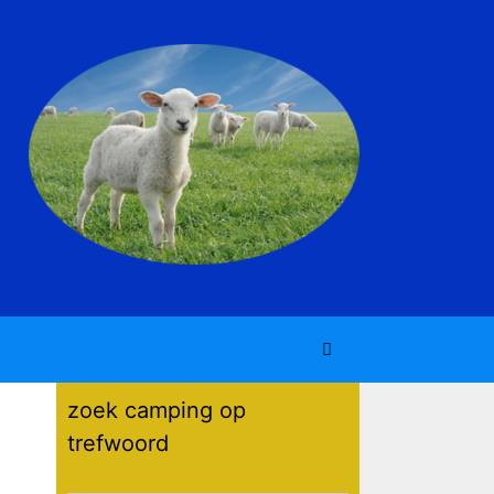
zoek camping op
trefwoord