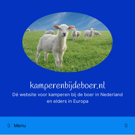
Ga
naar
de
inhoud
kamperenbijdeboer.nl
Dé website voor kamperen bij de boer in Nederland
en elders in Europa
Menu