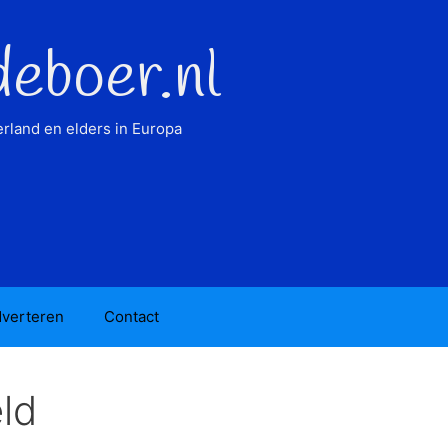
deboer.nl
rland en elders in Europa
verteren
Contact
ld