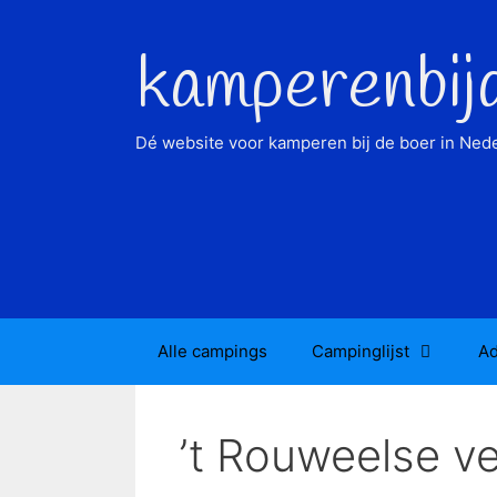
Ga
naar
kamperenbij
de
inhoud
Dé website voor kamperen bij de boer in Nede
Alle campings
Campinglijst
Ad
’t Rouweelse ve