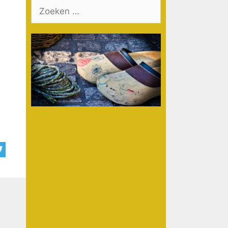
Zoek
naar: