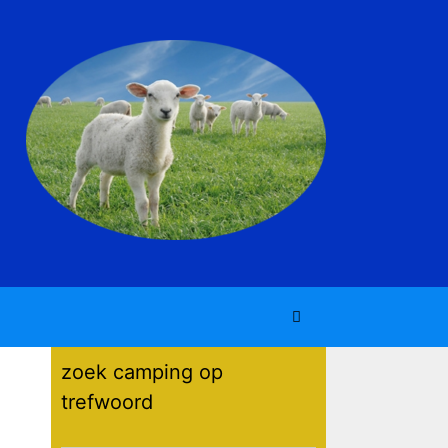
zoek camping op
trefwoord