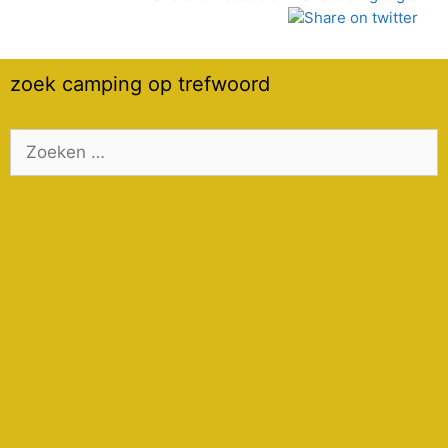
zoek camping op trefwoord
Zoek
naar: