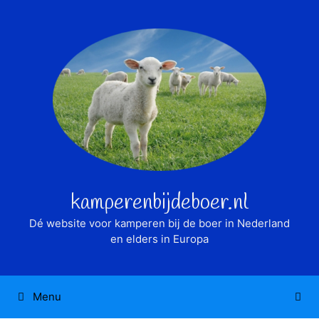
Ga
naar
de
inhoud
kamperenbijdeboer.nl
Dé website voor kamperen bij de boer in Nederland
en elders in Europa
Menu