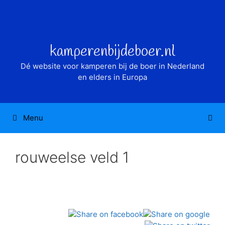
Ga
naar
de
inhoud
kamperenbijdeboer.nl
Dé website voor kamperen bij de boer in Nederland
en elders in Europa
Menu
rouweelse veld 1