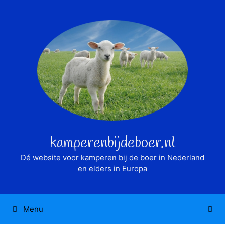
Ga
naar
de
inhoud
kamperenbijdeboer.nl
Dé website voor kamperen bij de boer in Nederland
en elders in Europa
Menu