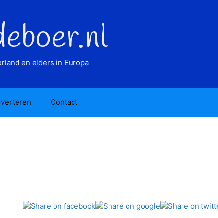
deboer.nl
rland en elders in Europa
verteren
Contact