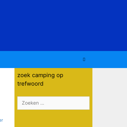
zoek camping op
trefwoord
Zoek
naar: