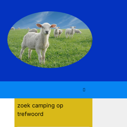
zoek camping op
trefwoord