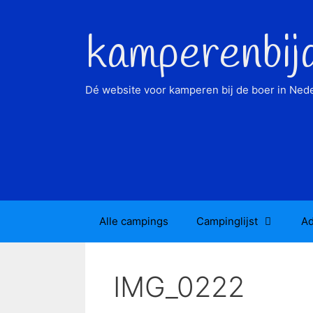
Ga
naar
kamperenbij
de
inhoud
Dé website voor kamperen bij de boer in Nede
Alle campings
Campinglijst
Ad
IMG_0222