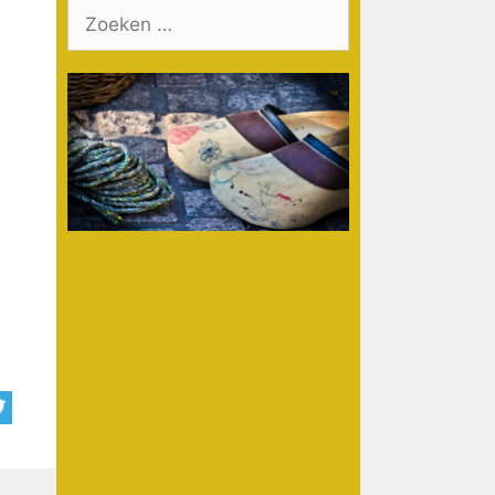
Zoek
naar: