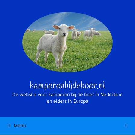
Ga
naar
de
inhoud
kamperenbijdeboer.nl
Dé website voor kamperen bij de boer in Nederland
en elders in Europa
Menu