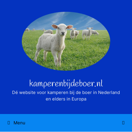
Ga
naar
de
inhoud
kamperenbijdeboer.nl
Dé website voor kamperen bij de boer in Nederland
en elders in Europa
Menu