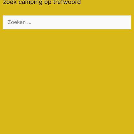
zoek camping op trefwoord
Zoek
naar: