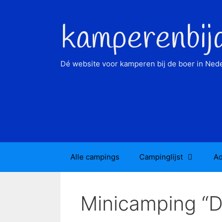
Ga
naar
kamperenbij
de
inhoud
Dé website voor kamperen bij de boer in Nede
Alle campings
Campinglijst
Ad
Minicamping “D