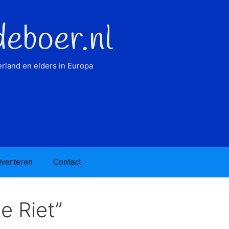
deboer.nl
rland en elders in Europa
verteren
Contact
e Riet”