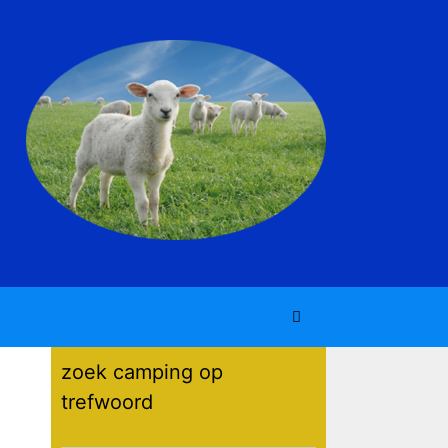
zoek camping op
trefwoord