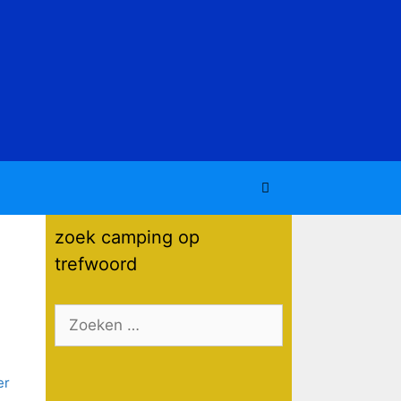
zoek camping op
trefwoord
Zoek
naar: