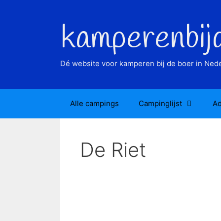
Ga
naar
kamperenbij
de
inhoud
Dé website voor kamperen bij de boer in Nede
Alle campings
Campinglijst
Ad
De Riet