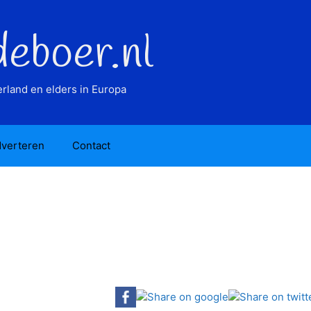
deboer.nl
rland en elders in Europa
verteren
Contact