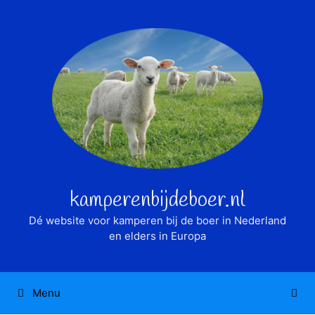
Ga
naar
de
inhoud
kamperenbijdeboer.nl
Dé website voor kamperen bij de boer in Nederland
en elders in Europa
Menu