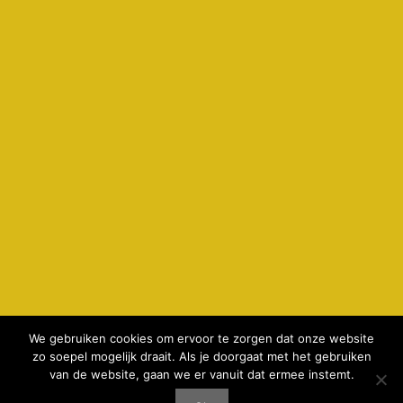
We gebruiken cookies om ervoor te zorgen dat onze website
zo soepel mogelijk draait. Als je doorgaat met het gebruiken
© 2026 kamperenbijdeboer.nl -
privacyverklaring & cookie
van de website, gaan we er vanuit dat ermee instemt.
gebruik
-
Disclaimer
-
realisatie AeWeb