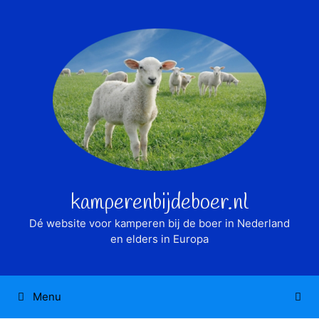
Ga
naar
de
inhoud
kamperenbijdeboer.nl
Dé website voor kamperen bij de boer in Nederland
en elders in Europa
Menu