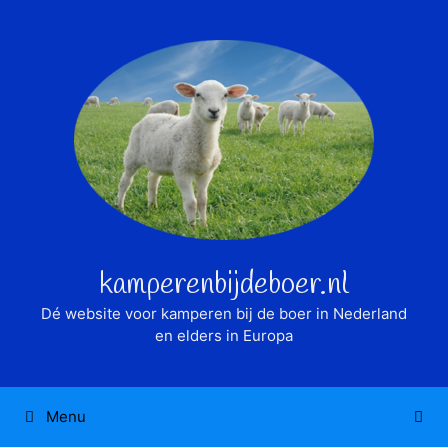
Ga
naar
de
inhoud
kamperenbijdeboer.nl
Dé website voor kamperen bij de boer in Nederland
en elders in Europa
Menu