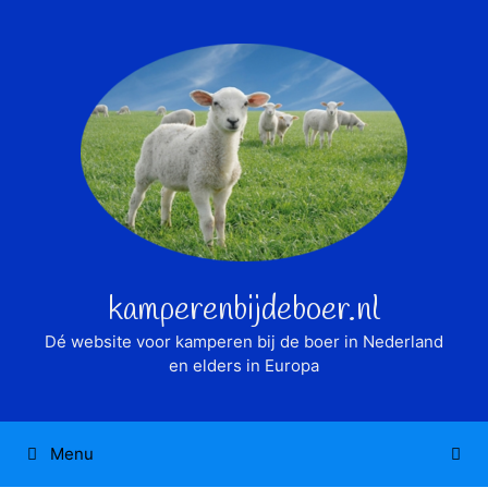
Ga
naar
de
inhoud
kamperenbijdeboer.nl
Dé website voor kamperen bij de boer in Nederland
en elders in Europa
Menu