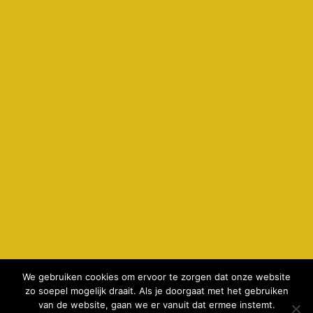
We gebruiken cookies om ervoor te zorgen dat onze website
zo soepel mogelijk draait. Als je doorgaat met het gebruiken
© 2026 kamperenbijdeboer.nl -
privacyverklaring & cookie
van de website, gaan we er vanuit dat ermee instemt.